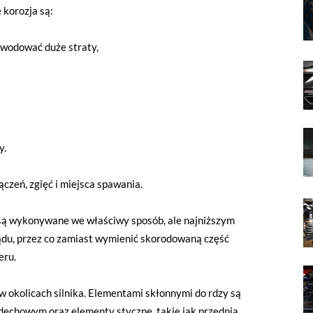
 korozja są:
owodować duże straty,
y.
czeń, zgięć i miejsca spawania.
są wykonywane we właściwy sposób, ale najniższym
du, przez co zamiast wymienić skorodowaną część
eru.
w okolicach silnika. Elementami skłonnymi do rdzy są
dechowym oraz elementy styczne, takie jak przednia