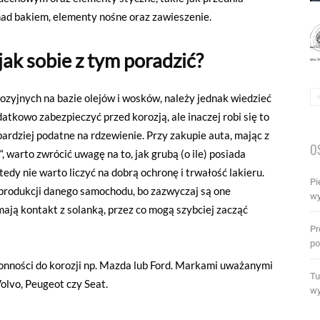
 nad bakiem, elementy nośne oraz zawieszenie.
jak sobie z tym poradzić?
zyjnych na bazie olejów i wosków, należy jednak wiedzieć
datkowo zabezpieczyć przed korozją, ale inaczej robi się to
bardziej podatne na rdzewienie. Przy zakupie auta, mając z
O
“, warto zwrócić uwagę na to, jak grubą (o ile) posiada
tedy nie warto liczyć na dobrą ochronę i trwałość lakieru.
Pi
produkcji danego samochodu, bo zazwyczaj są one
wy
mają kontakt z solanką, przez co mogą szybciej zacząć
Pr
po
onności do korozji np. Mazda lub Ford. Markami uważanymi
Tu
Volvo, Peugeot czy Seat.
wy