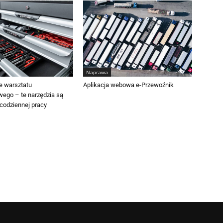
Naprawa
 warsztatu
Aplikacja webowa e-Przewoźnik
go – te narzędzia są
codziennej pracy