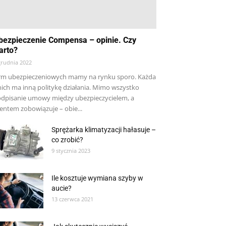
bezpieczenie Compensa – opinie. Czy
arto?
grudnia 2022
rm ubezpieczeniowych mamy na rynku sporo. Każda
nich ma inną politykę działania. Mimo wszystko
dpisanie umowy między ubezpieczycielem, a
ientem zobowiązuje – obie...
Sprężarka klimatyzacji hałasuje –
co zrobić?
9 stycznia 2023
Ile kosztuje wymiana szyby w
aucie?
13 czerwca 2021