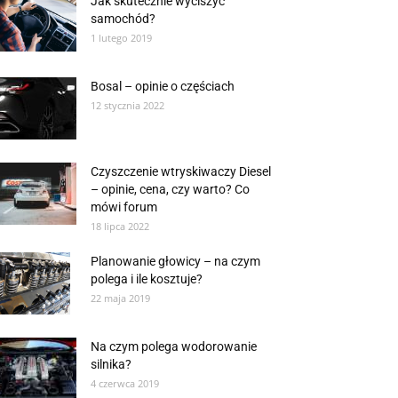
Jak skutecznie wyciszyć
samochód?
1 lutego 2019
Bosal – opinie o częściach
12 stycznia 2022
Czyszczenie wtryskiwaczy Diesel
– opinie, cena, czy warto? Co
mówi forum
18 lipca 2022
Planowanie głowicy – na czym
polega i ile kosztuje?
22 maja 2019
Na czym polega wodorowanie
silnika?
4 czerwca 2019