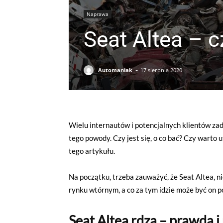
Naprawa
Seat Altea – c
-
Automaniak
17 sierpnia 2020
Wielu internautów i potencjalnych klientów zada
tego powody. Czy jest się, o co bać? Czy warto 
tego artykułu.
Na początku, trzeba zauważyć, że Seat Altea, ni
rynku wtórnym, a co za tym idzie może być on
Seat Altea rdza – prawda i