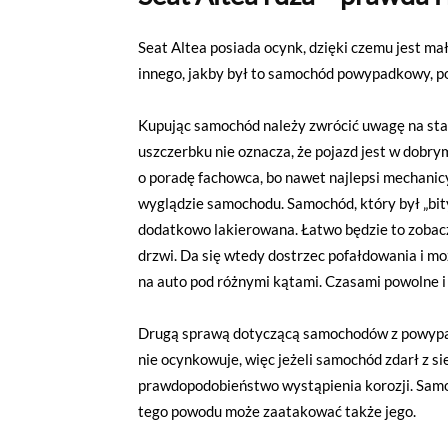
Seat Altea posiada ocynk, dzięki czemu jest ma
innego, jakby był to samochód powypadkowy, po
Kupując samochód należy zwrócić uwagę na stan
uszczerbku nie oznacza, że pojazd jest w dobry
o poradę fachowca, bo nawet najlepsi mechanic
wyglądzie samochodu. Samochód, który był „bity
dodatkowo lakierowana. Łatwo będzie to zobacz
drzwi. Da się wtedy dostrzec pofałdowania i moż
na auto pod różnymi kątami. Czasami powolne i
Drugą sprawą dotyczącą samochodów z powypadk
nie ocynkowuje, więc jeżeli samochód zdarł z 
prawdopodobieństwo wystąpienia korozji. Samoc
tego powodu może zaatakować także jego.