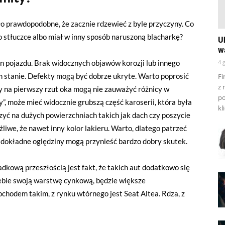
ło prawdopodobne, że zacznie rdzewieć z byle przyczyny. Co
 stłuczce albo miał w inny sposób naruszoną blacharkę?
U
w
 pojazdu. Brak widocznych objawów korozji lub innego
4 
m stanie. Defekty mogą być dobrze ukryte. Warto poprosić
Fi
z 
y na pierwszy rzut oka mogą nie zauważyć różnicy w
po
”, może mieć widocznie grubszą część karoserii, która była
kl
yć na dużych powierzchniach takich jak dach czy poszycie
liwe, że nawet inny kolor lakieru. Warto, dlatego patrzeć
 dokładne oględziny mogą przynieść bardzo dobry skutek.
ową przeszłością jest fakt, że takich aut dodatkowo się
siebie swoją warstwę cynkową, będzie większe
hodem takim, z rynku wtórnego jest Seat Altea. Rdza, z