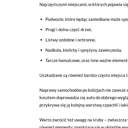
Najczęstszymi miejscami, w których pojawia się
Podwozie, które będąc zaniedbane może sp
Progi i dolna część drzwi,
Listwy ozdobne i ochronne,
Nadkola, kielichy i sprężyny zawieszenia,
Tarcze hamulcowe, oraz inne ważne element
Uszkadzane są również bardzo często miejsca łą
Naprawy samochodów po kolizjach nie zawsze 
kosztem doprowadza się auto do dobrego wyglą
przykrywa się ją kolejną warstwą szpachli i laki
Warto zwrócić też uwagę na śruby – zwłaszcza 
również elementy znajdujące się w układzie wy