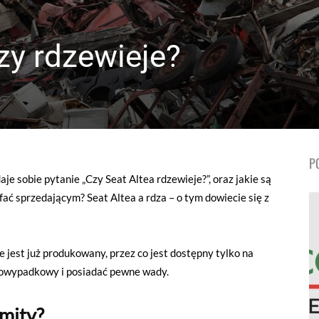
zy rdzewieje?
P
je sobie pytanie „Czy Seat Altea rdzewieje?”, oraz jakie są
ufać sprzedającym? Seat Altea a rdza – o tym dowiecie się z
e jest już produkowany, przez co jest dostępny tylko na
 powypadkowy i posiadać pewne wady.
 mity?