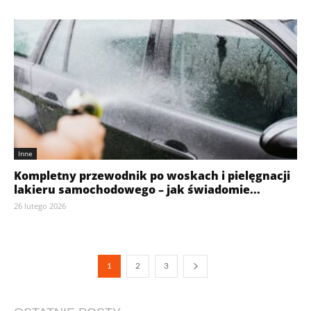
Inne
Kompletny przewodnik po woskach i pielęgnacji
lakieru samochodowego – jak świadomie...
26 lutego 2026
1
2
3