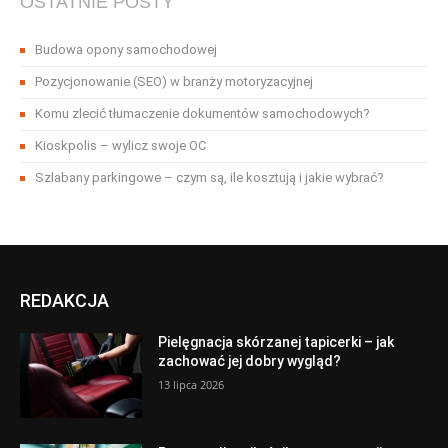
OSTATNIE POSTY
Budowa opony samochodowej
Pozycjonowanie (SEO) w branży motoryzacyjnej
Komu zlecić tłumaczenie dokumentów samochodowych?
Kioskpolis – wylicz swoje OC
Szlabany parkingowe – czym są, ile kosztują i jakie wybrać?
REDAKCJA
Pielęgnacja skórzanej tapicerki – jak
zachować jej dobry wygląd?
13 lipca 2026