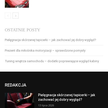
OSTATNIE POSTY
Pielęgnacja skórzanej tapicerki – jak zachować jej dobry wygląd?
Prezent dla miłośnika motoryzacji – sprawdzone pomysły
Tuning wnętrza samochodu – dodatki poprawiające wygląd kabiny
REDAKCJA
Pielęgnacja skórzanej tapicerki – jak
zachować jej dobry wygląd?
13 lipca 2026