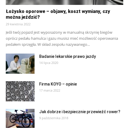
Łożysko oporowe – objawy, koszt wymiany, czy
można jeździć?
29 kwietnia 2022
Jeśli twój pojazd jest wyposażony w manualną skrzynię biegów
oprócz pedału hamulca i gazu musisz mieć możliwość operowania
pedałem sprzęgła. W skład zespołu nazywanego...
Badanie lekarskie prawo jazdy
14 lipca 2020
Firma KOYO – opinie
17 marca 2022
Jak dobrze i bezpiecznie przewieźć rower?
9 października 2018