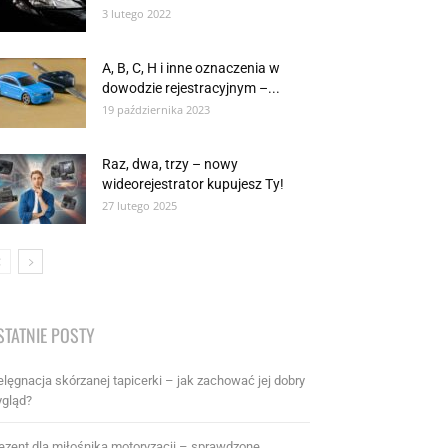
3 lutego 2022
A, B, C, H i inne oznaczenia w
dowodzie rejestracyjnym –...
19 października 2023
Raz, dwa, trzy – nowy
wideorejestrator kupujesz Ty!
27 lutego 2025
STATNIE POSTY
elęgnacja skórzanej tapicerki – jak zachować jej dobry
gląd?
ezent dla miłośnika motoryzacji – sprawdzone