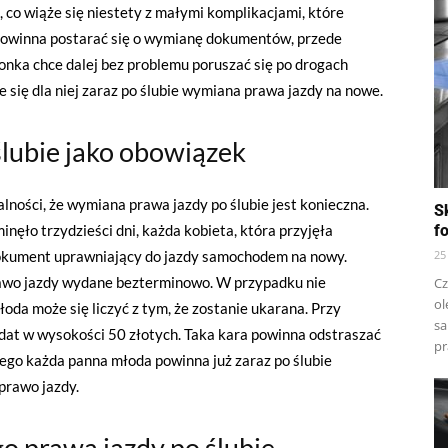
co wiąże się niestety z małymi komplikacjami, które
powinna postarać się o wymianę dokumentów, przede
nka chce dalej bez problemu poruszać się po drogach
się dla niej zaraz po ślubie wymiana prawa jazdy na nowe.
lubie jako obowiązek
ności, że wymiana prawa jazdy po ślubie jest konieczna.
S
nęło trzydzieści dni, każda kobieta, która przyjęła
f
okument uprawniający do jazdy samochodem na nowy.
25
prawo jazdy wydane bezterminowo. W przypadku nie
Cz
ol
da może się liczyć z tym, że zostanie ukarana. Przy
sa
dat w wysokości 50 złotych. Taka kara powinna odstraszać
pr
tego każda panna młoda powinna już zaraz po ślubie
 prawo jazdy.
 prawa jazdy po ślubie