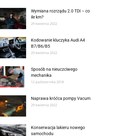
Wymiana rozrządu 2.0 TDI – co
ile km?
29 kwietnia 2022
Kodowanie kluczyka Audi A4
B7/B6/B5
29 kwietnia 2022
Sposób na nieuczciwego
mechanika
12 października 2018
Naprawa króćca pompy Vacum
29 kwietnia 2022
Konserwacja lakieru nowego
samochodu