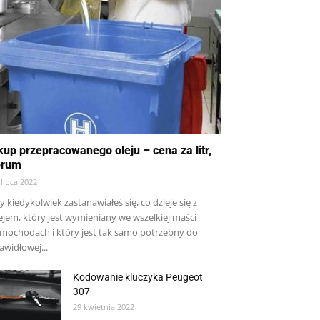
kup przepracowanego oleju – cena za litr,
orum
 lipca 2022
y kiedykolwiek zastanawiałeś się, co dzieje się z
ejem, który jest wymieniany we wszelkiej maści
mochodach i który jest tak samo potrzebny do
awidłowej...
Kodowanie kluczyka Peugeot
307
29 kwietnia 2022