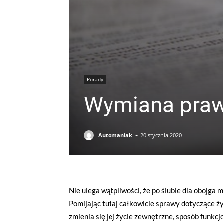
Porady
Wymiana prawa
-
Automaniak
20 stycznia 2020
Nie ulega wątpliwości, że po ślubie dla obojga 
Pomijając tutaj całkowicie sprawy dotyczące ż
zmienia się jej życie zewnętrzne, sposób funkcj