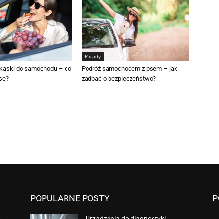
Porady
kąski do samochodu – co
Podróż samochodem z psem – jak
sę?
zadbać o bezpieczeństwo?
POPULARNE POSTY
P
–
Urządzenia do diagnostyki