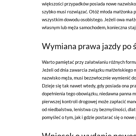
większości przypadków posiada nowe nazwisko, 
szybko musi rozwiązać. Otóż młoda małżonka 
wszystkim dowodu osobistego. Jeżeli owa małżo
własnym lub męża samochodem, konieczna staje 
Wymiana prawa jazdy po ś
Warto pamiętać przy załatwianiu różnych formal
Jeżeli od dnia zawarcia związku małżeńskiego mi
nazwisko męża, musi bezzwłocznie wymienić d
Dzieje się tak nawet wtedy, gdy posiada ona 
dopełnienia tego obowiązku, niedawna panna mło
pierwszej kontroli drogowej może zapłacić man
od niedbalstwa, lenistwa czy bezmyślności, dla
pomyśleć o tym, jak i gdzie postarać się o nowe
Wniosek o wydanie nowego