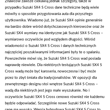
Znawców zawsze ciekawią jednak szczegóły, także w
przypadku Suzuki SX4 S Cross dane techniczne będą wiele
mówiły o sposobie przygotowania auta dla przyszłego
użytkownika. Wiadomo już, że Suzuki SX4 opinie generalnie
ma bardzo dobre wśród dotychczasowych kierowców oraz że
Suzuki SX4 wymiary ma identyczne jak Suzuki SX4 S Cross –
wymiarowo oczywiście pod względem długości. Wśród
wiadomości o Suzuki SX4 S Cross i danych technicznych
najczęściej poszukiwanymi informacjami były te o spalaniu.
Powszechnie mówi się, że Suzuki SX4 S Cross wad posiada
naprawdę niewiele. Dla niektórych testujących Suzuki SX4 S
Cross wadą może być karoseria, nowoczesna i być może
przez to zbyt śmiała dla tradycjonalistów. W opozycji dla
zewnętrznego designu stoi wnętrze Suzuki SX4 S Cross –
wadą dla niektórych jest jego małe wyszukanie. No i
oczywiście Suzuki SX4 S Cross cenowo również nie każdemu
będzie odpowiadać. Szczególnie nowe Suzuki SX4 S Cross
cenę ma wysoką. Wersja hybrydowa Suzuki SX4 S Cross to