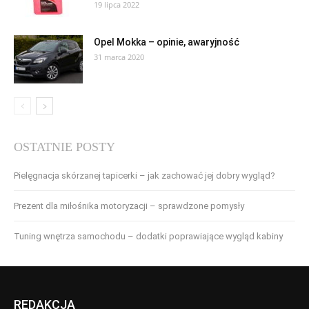
19 lipca 2022
Opel Mokka – opinie, awaryjność
31 marca 2020
OSTATNIE POSTY
Pielęgnacja skórzanej tapicerki – jak zachować jej dobry wygląd?
Prezent dla miłośnika motoryzacji – sprawdzone pomysły
Tuning wnętrza samochodu – dodatki poprawiające wygląd kabiny
REDAKCJA