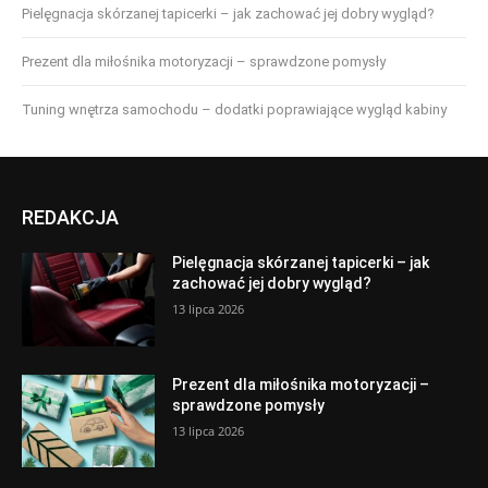
Pielęgnacja skórzanej tapicerki – jak zachować jej dobry wygląd?
Prezent dla miłośnika motoryzacji – sprawdzone pomysły
Tuning wnętrza samochodu – dodatki poprawiające wygląd kabiny
REDAKCJA
Pielęgnacja skórzanej tapicerki – jak
zachować jej dobry wygląd?
13 lipca 2026
Prezent dla miłośnika motoryzacji –
sprawdzone pomysły
13 lipca 2026