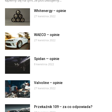
łapiemy się na tym, że potrzebujemy...
Whitenergy – opinie
27 kwietnia 2022
WAECO – opinie
27 kwietnia 2022
Spidan — opinie
8 kwietnia 2022
Valvoline – opinie
27 kwietnia 2022
Przekaźnik 109 – za co odpowiada?