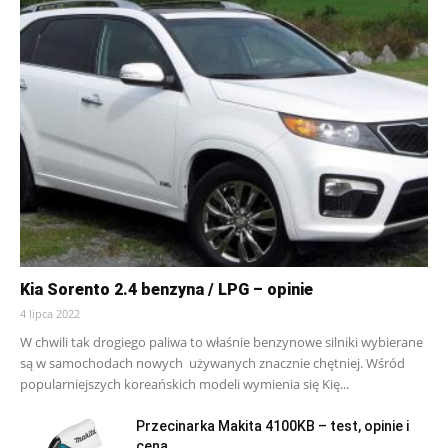
Kia Sorento 2.4 benzyna / LPG – opinie
4 lipca 2022
W chwili tak drogiego paliwa to właśnie benzynowe silniki wybierane
są w samochodach nowych używanych znacznie chętniej. Wśród
popularniejszych koreańskich modeli wymienia się Kię...
Przecinarka Makita 4100KB – test, opinie i
cena