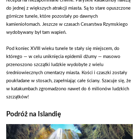
recepta na niezapomniane chwile. Paryskie katakumby należą
do jednej z większych atrakcji miasta. Są to stare opuszczone
górnicze tunele, które pozostały po dawnych
kamieniołomach. Jeszcze w czasach Cesarstwa Rzymskiego
wydobywany był tam wapień.
Pod koniec XVIII wieku tunele te stały się miejscem, do
którego — w celu uniknięcia epidemii dżumy — masowo
przenoszono szczątki ludzkie wydobyte z wielu
średniowiecznych cmentarzy miasta. Kości i czaszki zostały
poukładane w stosach, zapełniając całe ściany. Szacuje się, że
w katakumbach zgromadzono nawet do 6 milionów ludzkich
szczątków!
Podróż na Islandię