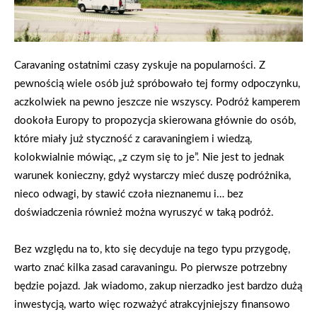
Caravaning ostatnimi czasy zyskuje na popularności. Z
pewnością wiele osób już spróbowało tej formy odpoczynku,
aczkolwiek na pewno jeszcze nie wszyscy. Podróż kamperem
dookoła Europy to propozycja skierowana głównie do osób,
które miały już styczność z caravaningiem i wiedzą,
kolokwialnie mówiąc, „z czym się to je”. Nie jest to jednak
warunek konieczny, gdyż wystarczy mieć duszę podróżnika,
nieco odwagi, by stawić czoła nieznanemu i… bez
doświadczenia również można wyruszyć w taką podróż.
Bez względu na to, kto się decyduje na tego typu przygodę,
warto znać kilka zasad caravaningu. Po pierwsze potrzebny
będzie pojazd. Jak wiadomo, zakup nierzadko jest bardzo dużą
inwestycją, warto więc rozważyć atrakcyjniejszy finansowo