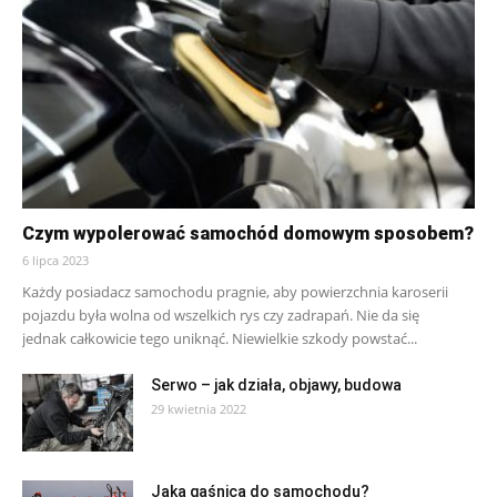
Czym wypolerować samochód domowym sposobem?
6 lipca 2023
Każdy posiadacz samochodu pragnie, aby powierzchnia karoserii
pojazdu była wolna od wszelkich rys czy zadrapań. Nie da się
jednak całkowicie tego uniknąć. Niewielkie szkody powstać...
Serwo – jak działa, objawy, budowa
29 kwietnia 2022
Jaka gaśnica do samochodu?