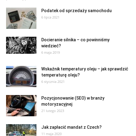
Podatek od sprzedaży samochodu
6 lipca 2021
Docieranie silnika – co powinniśmy
wiedzieć?
6 maja 2019
Wskaźnik temperatury oleju – jak sprawdzić
temperaturę oleju?
6 stycznia 2021
Pozycjonowanie (SEO) w branży
motoryzacyjnej
21 lutego 2023
Jak zapłacić mandat z Czech?
11 maja 2020