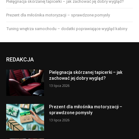
Pielęgnacja skórzanej tapicerki – jak zachować jej dobry wygląd?
Prezent dla miłośnika motoryzacji – sprawdzone pomysły
Tuning wnętrza samochodu – dodatki poprawiające wygląd kabiny
REDAKCJA
Pielęgnacja skórzanej tapicerki – jak
zachować jej dobry wygląd?
13 lipca 2026
Prezent dla miłośnika motoryzacji –
sprawdzone pomysły
13 lipca 2026