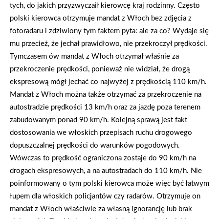
tych, do jakich przyzwyczaił kierowcę kraj rodzinny. Często
polski kierowca otrzymuje mandat z Włoch bez zdjęcia z
fotoradaru i zdziwiony tym faktem pyta: ale za co? Wydaje się
mu przecież, że jechał prawidłowo, nie przekroczył prędkości.
Tymczasem ów mandat z Włoch otrzymał właśnie za
przekroczenie prędkości, ponieważ nie widział, że drogą
ekspresową mógł jechać co najwyżej z prędkością 110 km/h.
Mandat z Włoch można także otrzymać za przekroczenie na
autostradzie prędkości 13 km/h oraz za jazdę poza terenem
zabudowanym ponad 90 km/h. Kolejną sprawą jest fakt
dostosowania we włoskich przepisach ruchu drogowego
dopuszczalnej prędkości do warunków pogodowych.
Wówczas to prędkość ograniczona zostaje do 90 km/h na
drogach ekspresowych, a na autostradach do 110 km/h. Nie
poinformowany o tym polski kierowca może więc być łatwym
łupem dla włoskich policjantów czy radarów. Otrzymuje on
mandat z Włoch właściwie za własną ignorancję lub brak