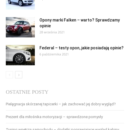
Opony marki Falken – warto? Sprawdzamy
opinie
28 września 2021
Federal – testy opon, jakie posiadają opinie?
6 października 2021
OSTATNIE POSTY
Pielęgnacja skórzanej tapicerki – jak zachować jej dobry wygląd?
Prezent dla miłośnika motoryzacji – sprawdzone pomysły
Tuning wnętrza samochodu – dodatki poprawiające wygląd kabiny