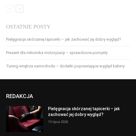
OSTATNIE POSTY
Pielęgnacja skórzanej tapicerki – jak zachować jej dobry wygląd?
Prezent dla miłośnika motoryzacji – sprawdzone pomysły
Tuning wnętrza samochodu – dodatki poprawiające wygląd kabiny
REDAKCJA
Pielęgnacja skórzanej tapicerki – jak
zachować jej dobry wygląd?
13 lipca 2026