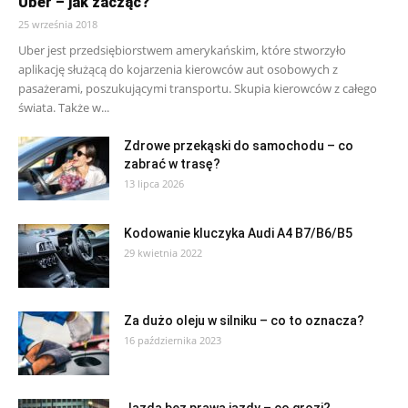
Uber – jak zacząć?
25 września 2018
Uber jest przedsiębiorstwem amerykańskim, które stworzyło
aplikację służącą do kojarzenia kierowców aut osobowych z
pasażerami, poszukującymi transportu. Skupia kierowców z całego
świata. Także w...
Zdrowe przekąski do samochodu – co
zabrać w trasę?
13 lipca 2026
Kodowanie kluczyka Audi A4 B7/B6/B5
29 kwietnia 2022
Za dużo oleju w silniku – co to oznacza?
16 października 2023
Jazda bez prawa jazdy – co grozi?