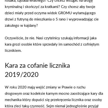
rodaka, sąsiada własnego? Czy chcesz wstąpić na drogę
kryminalną i skończyć za kratkami? Czy chcesz aby twoje
dzieci miały przed oczyma widok GROMU wyłamującego
drzwi z futryną do mieszkania o 5 rano i wyprowadzając cie
zakutego w kajdany?
Oczywiście, że nie. Nasi czytelnicy szukają informacji jaka
kara grozi osobie które sprzedały im samochód z cofniętym
licznikiem.
Kara za cofanie licznika
2019/2020
W roku 2020 mają wejść zmiany w Prawie o ruchu
drogowym oraz kodeksie karnym mocno zaostrzające kary dla
mechanika który dopuści się przekręcenia licznika oraz osoby
która zleci taką czynność. Sejm niemal jednogłośnie przyjął