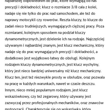
najbardziej odpowiednim do prac, które wymagają od nas
precyzji i dokładności; klucz o rozmiarze 3/8 cala z kolei,
nadaje się nie tylko do prac nad samochodem, ale też do
naprawy motocykli czy rowerów. Reszta kluczy, to klucze do
zadań nieco trudniejszych, wymagających cięższej pracy. Poza
rozmiarami, kolejnym sposobem na podział kluczy
dynamometrycznych, jest dzielenie ich na rodzaje. Najczęściej
używanym i najbardziej znanym, jest klucz mechaniczny, który
nadaje się do prac wymagających precyzji i dokładności, a
dodatkowo jest wyjątkowo łatwy do obsługi. Kolejnym
rodzajem kluczy dynamometrycznych, jest klucz wychylny,
który jest nieco bardziej uniwersalny niż klucz mechaniczny.
Klucz ten, jest też niezwykle prosty w obsłudze, oraz pozwala
na pracę w każdych warunkach, nawet w czasie deszczu.
Innym, nieco mniej popularnym rodzajem, jest klucz
wskazówkowy, czy też zegarowy, który używany jest
zazwyczaj przez profesjonalnych mechaników, oraz znawców
motoryzacji. Charakteryzuje się on wskazówką, która