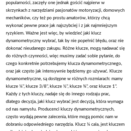
popularności, zaczęły one jednak gościć najpierw w
skrzynkach z narzędziami pasjonatów motoryzacji, domowych
mechaników, czy też po prostu amatorów, którzy chcą
wykonać pewne prace jak najszybciej i z jak najmniejszym
ryzykiem. Ważne jest więc, by wiedzieć jaki klucz
dynamometryczny wybrać, tak by nie popełnić błędu, oraz nie
dokonać nieudanego zakupu. Różne klucze, mogą nadawać się
do różnych czynności, więc musimy zadać sobie pytanie, do
czego konkretnie potrzebujemy klucza dynamometrycznego,
oraz jak często jak intensywnie będziemy go używać. Klucze
dynamometryczne, są dostępne w różnych rozmiarach: mamy
klucze ¼’’, klucze 3/8’’, klucze ½’’, klucze ¾’’, oraz klucze 1’’.
Każdy z tych kluczy, nadaje się do innego rodzaju prac,
dlatego decyzja, jaki klucz wybrać jest decyzją, która wymaga
od nas namysłu. Producenci kluczy dynamometrycznych,
często wydają pewne zalecenia, które mogą pomóc nam w
dobraniu odpowiedniego narzędzia. Klucz ¼ cala, jest kluczem