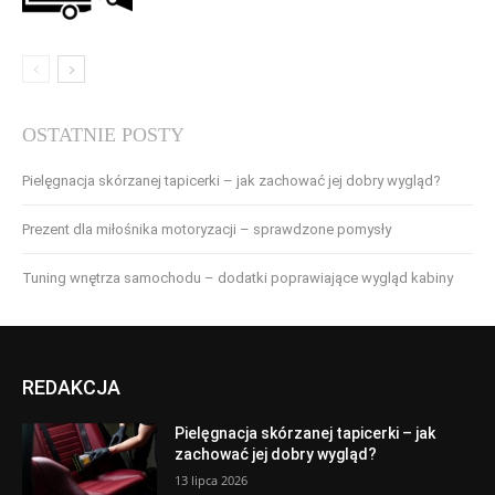
OSTATNIE POSTY
Pielęgnacja skórzanej tapicerki – jak zachować jej dobry wygląd?
Prezent dla miłośnika motoryzacji – sprawdzone pomysły
Tuning wnętrza samochodu – dodatki poprawiające wygląd kabiny
REDAKCJA
Pielęgnacja skórzanej tapicerki – jak
zachować jej dobry wygląd?
13 lipca 2026