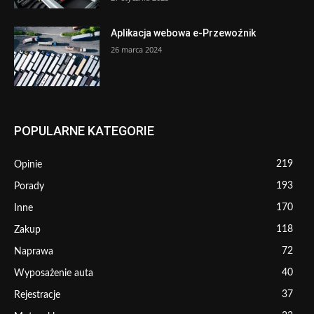
Aplikacja webowa e-Przewoźnik
26 marca 2024
POPULARNE KATEGORIE
219
Opinie
193
Porady
170
Inne
118
Zakup
72
Naprawa
40
Wyposażenie auta
37
Rejestracje