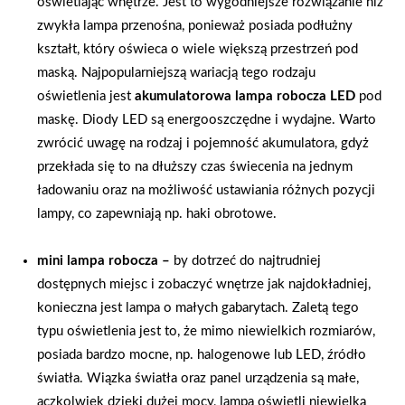
oświetlając wnętrze. Jest to wygodniejsze rozwiązanie niż
zwykła lampa przenośna, ponieważ posiada podłużny
kształt, który oświeca o wiele większą przestrzeń pod
maską. Najpopularniejszą wariacją tego rodzaju
oświetlenia jest
akumulatorowa lampa robocza LED
pod
maskę. Diody LED są energooszczędne i wydajne. Warto
zwrócić uwagę na rodzaj i pojemność akumulatora, gdyż
przekłada się to na dłuższy czas świecenia na jednym
ładowaniu oraz na możliwość ustawiania różnych pozycji
lampy, co zapewniają np. haki obrotowe.
mini lampa robocza –
by dotrzeć do najtrudniej
dostępnych miejsc i zobaczyć wnętrze jak najdokładniej,
konieczna jest lampa o małych gabarytach. Zaletą tego
typu oświetlenia jest to, że mimo niewielkich rozmiarów,
posiada bardzo mocne, np. halogenowe lub LED, źródło
światła. Wiązka światła oraz panel urządzenia są małe,
aczkolwiek dzięki dużej mocy, lampa oświetli niewielką