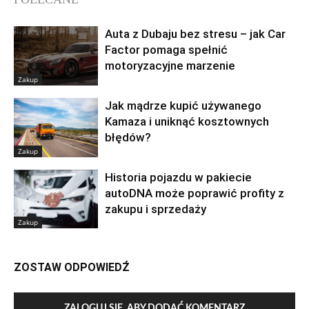
Auta z Dubaju bez stresu – jak Car
Factor pomaga spełnić
motoryzacyjne marzenie
Zakup
Jak mądrze kupić używanego
Kamaza i uniknąć kosztownych
błędów?
Zakup
Historia pojazdu w pakiecie
autoDNA może poprawić profity z
zakupu i sprzedaży
Zakup
ZOSTAW ODPOWIEDŹ
ZALOGUJ SIĘ, ABY DODAĆ KOMENTARZ