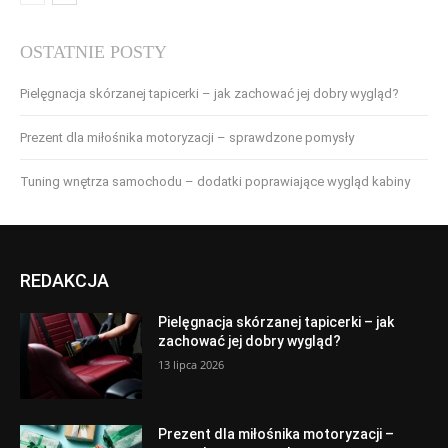
OSTATNIE POSTY
Pielęgnacja skórzanej tapicerki – jak zachować jej dobry wygląd?
Prezent dla miłośnika motoryzacji – sprawdzone pomysły
Tuning wnętrza samochodu – dodatki poprawiające wygląd kabiny
REDAKCJA
Pielęgnacja skórzanej tapicerki – jak
zachować jej dobry wygląd?
13 lipca 2026
Prezent dla miłośnika motoryzacji –