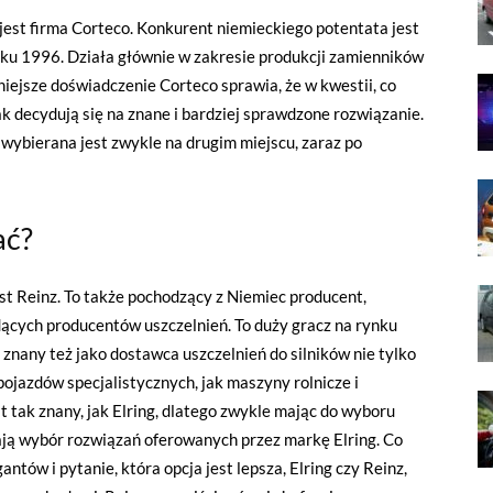
est firma Corteco. Konkurent niemieckiego potentata jest
ku 1996. Działa głównie w zakresie produkcji zamienników
niejsze doświadczenie Corteco sprawia, że w kwestii, co
ak decydują się na znane i bardziej sprawdzone rozwiązanie.
wybierana jest zwykle na drugim miejscu, zaraz po
ać?
est Reinz. To także pochodzący z Niemiec producent,
dących producentów uszczelnień. To duży gracz na rynku
znany też jako dostawca uszczelnień do silników nie tylko
ojazdów specjalistycznych, jak maszyny rolnicze i
t tak znany, jak Elring, dlatego zwykle mając do wyboru
zają wybór rozwiązań oferowanych przez markę Elring. Co
antów i pytanie, która opcja jest lepsza, Elring czy Reinz,