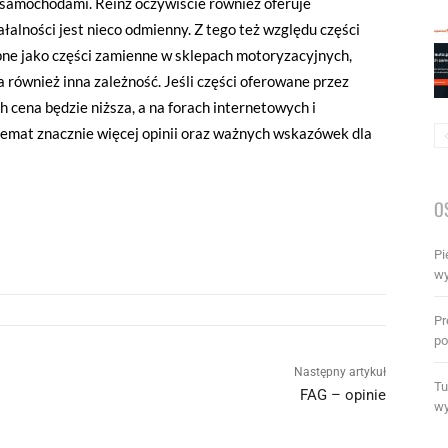
z samochodami. Reinz oczywiście również oferuje
łalności jest nieco odmienny. Z tego też względu części
pne jako części zamienne w sklepach motoryzacyjnych,
 również inna zależność. Jeśli części oferowane przez
 cena będzie niższa, a na forach internetowych i
 temat znacznie więcej opinii oraz ważnych wskazówek dla
O
Pi
wy
Pr
po
Następny artykuł
Tu
FAG – opinie
wy