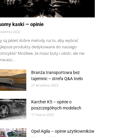
uomy kaski — opinie
kwietnia 2022
y są jakieś dobre metody na to, aby wybrać
jlepsze produkty dedykowane do naszego
tocykla? Możliwe, że masz buty i ubiór, ale nie
racasz...
Branża transportowa bez
tajemnic – strefa Q&A Inelo
21 września 2023
Karcher K5 – opinie o
poszczególnych modelach
17 marca 2022
Opel Agila – opinie użytkowników