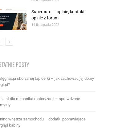
Superauto — opinie, kontakt,
opinie z forum
14 listopada 2022
STATNIE POSTY
elęgnacja skórzanej tapicerki – jak zachować jej dobry
gląd?
ezent dla miłośnika motoryzacji – sprawdzone
mysły
ning wnętrza samochodu – dodatki poprawiające
gląd kabiny