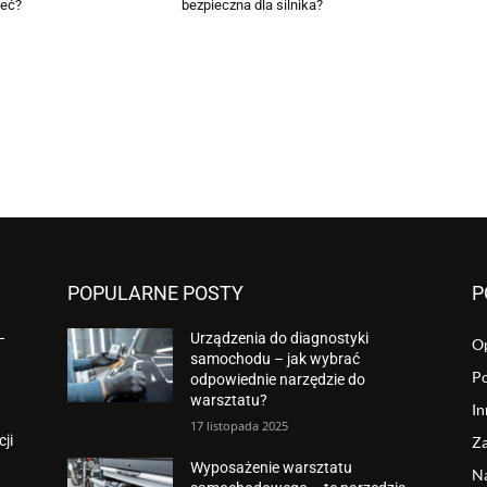
ieć?
bezpieczna dla silnika?
POPULARNE POSTY
P
–
Urządzenia do diagnostyki
Op
samochodu – jak wybrać
P
odpowiednie narzędzie do
warsztatu?
In
17 listopada 2025
ji
Z
Wyposażenie warsztatu
N