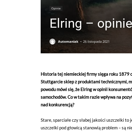
Opinie
Elring – opinie
-
Automaniak
26 listopada 2021
Historia tej niemieckiej firmy sięga roku 1879 o
Stuttgarcie sklep z produktami technicznymi, ma
powodu mówi się, że Elring w opinii konsument
samochodów. Co w takim razie wpływa na pozyty
nad konkurencją?
Stare, sparciałe czy słabej jakości uszczelki t
uszczelki pod głowicą stanowią problem – są nie 