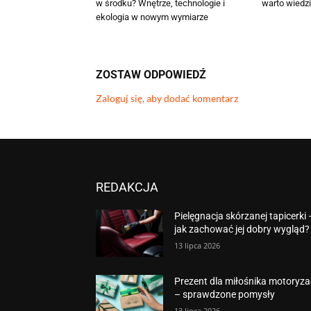
w środku? Wnętrze, technologie i
warto wiedz
ekologia w nowym wymiarze
ZOSTAW ODPOWIEDŹ
Zaloguj się, aby dodać komentarz
REDAKCJA
Pielęgnacja skórzanej tapicerki 
jak zachować jej dobry wygląd?
13 lipca 2026
Prezent dla miłośnika motoryzac
– sprawdzone pomysły
13 lipca 2026