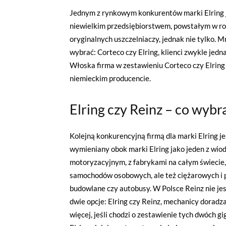
Jednym z rynkowym konkurentów marki Elring j
niewielkim przedsiębiorstwem, powstałym w ro
oryginalnych uszczelniaczy, jednak nie tylko. M
wybrać: Corteco czy Elring, klienci zwykle jedn
Włoska firma w zestawieniu Corteco czy Elring 
niemieckim producencie.
Elring czy Reinz – co wybr
Kolejną konkurencyjną firmą dla marki Elring j
wymieniany obok marki Elring jako jeden z wio
motoryzacyjnym, z fabrykami na całym świecie, 
samochodów osobowych, ale też ciężarowych i p
budowlane czy autobusy. W Polsce Reinz nie jes
dwie opcje: Elring czy Reinz, mechanicy dorad
więcej, jeśli chodzi o zestawienie tych dwóch gig