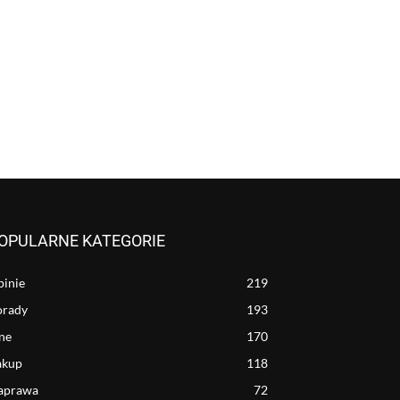
OPULARNE KATEGORIE
inie
219
orady
193
ne
170
akup
118
aprawa
72