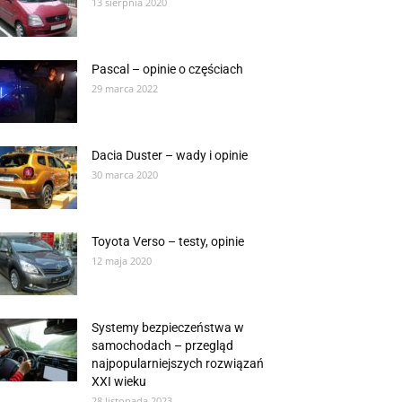
13 sierpnia 2020
Pascal – opinie o częściach
29 marca 2022
Dacia Duster – wady i opinie
30 marca 2020
Toyota Verso – testy, opinie
12 maja 2020
Systemy bezpieczeństwa w
samochodach – przegląd
najpopularniejszych rozwiązań
XXI wieku
28 listopada 2023