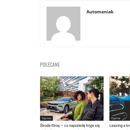
Automaniak
POLECANE
Opinie
Opinie
Škoda Elroq — co naprawdę kryje się
Leasing a k