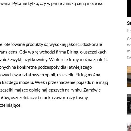
wana. Pytanie tylko, czy w parze z niską ceną może iść
S
8 
Cz
e: oferowane produkty są wysokiej jakości, doskonale
na
mo
ną ceną. Gdy w grę wchodzi firma Elring, o uszczelkach
zw
ównież zwykli użytkownicy. W ofercie firmy można znaleźć
lonych na konkretne podzespoły dla łatwiejszego
owych, warsztatowych opinii, uszczelki Elring można
i każdego modelu. Wiek i przeznaczenie pojazdu nie mają
szczelki mające opinię najlepszych na rynku. Zamówić
wałów, uszczelniacze trzonka zaworu czy taśmy
czelniające.