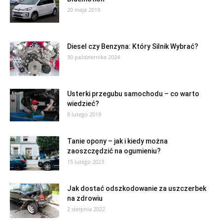
20 maja 2019
Diesel czy Benzyna: Który Silnik Wybrać?
30 października 2024
Usterki przegubu samochodu – co warto
wiedzieć?
8 lutego 2019
Tanie opony – jak i kiedy można
zaoszczędzić na ogumieniu?
15 lutego 2023
Jak dostać odszkodowanie za uszczerbek
na zdrowiu
2 sierpnia 2022