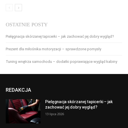
OSTATNIE POSTY
Pielęgnacja skórzanej tapicerki – jak zachować jej dobry wygląd?
Prezent dla miłośnika motoryzacji – sprawdzone pomysły
Tuning wnętrza samochodu – dodatki poprawiające wygląd kabiny
REDAKCJA
Pielęgnacja skórzanej tapicerki – jak
zachować jej dobry wygląd?
13 lipca 2026