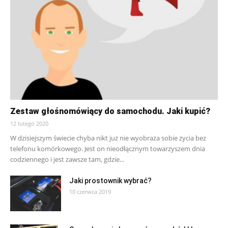
Zestaw głośnomówiący do samochodu. Jaki kupić?
12 lutego 2020
W dzisiejszym świecie chyba nikt już nie wyobraża sobie życia bez
telefonu komórkowego. Jest on nieodłącznym towarzyszem dnia
codziennego i jest zawsze tam, gdzie...
Jaki prostownik wybrać?
10 czerwca 2019