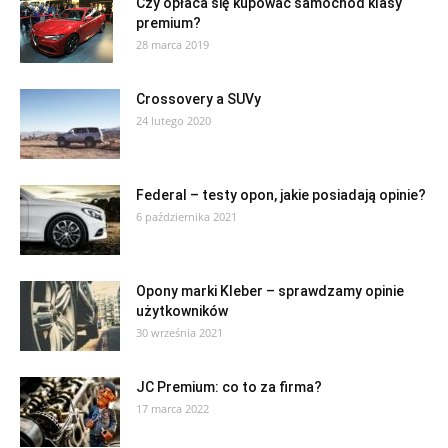
Czy opłaca się kupować samochód klasy
premium?
28 marca 2019
Crossovery a SUVy
24 lutego 2020
Federal – testy opon, jakie posiadają opinie?
6 października 2021
Opony marki Kleber – sprawdzamy opinie
użytkowników
30 września 2021
JC Premium: co to za firma?
17 marca 2022