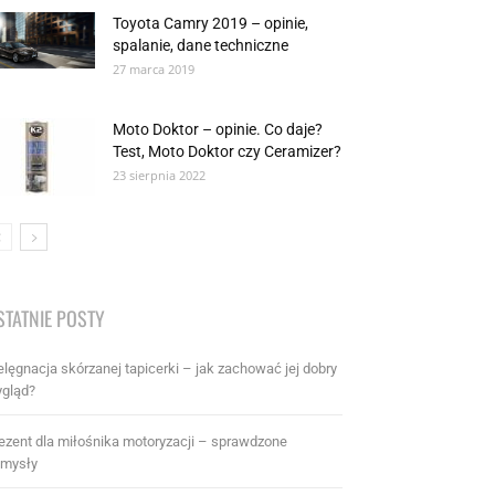
Toyota Camry 2019 – opinie,
spalanie, dane techniczne
27 marca 2019
Moto Doktor – opinie. Co daje?
Test, Moto Doktor czy Ceramizer?
23 sierpnia 2022
STATNIE POSTY
elęgnacja skórzanej tapicerki – jak zachować jej dobry
gląd?
ezent dla miłośnika motoryzacji – sprawdzone
mysły