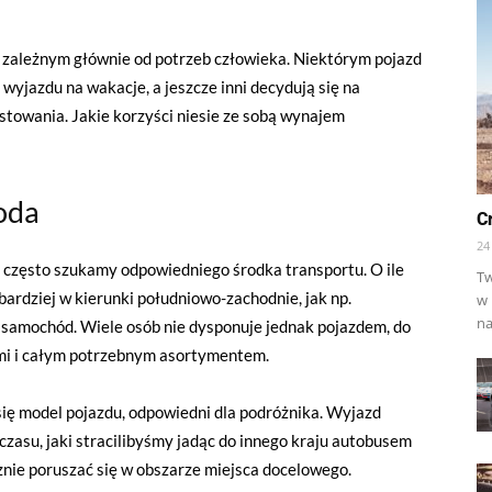
zależnym głównie od potrzeb człowieka. Niektórym pojazd
 wyjazdu na wakacje, a jeszcze inni decydują się na
stowania. Jakie korzyści niesie ze sobą wynajem
oda
C
24
 często szukamy odpowiedniego środka transportu. O ile
Tw
 bardziej w kierunki południowo-zachodnie, jak np.
w 
na
 samochód. Wiele osób nie dysponuje jednak pojazdem, do
ami i całym potrzebnym asortymentem.
ę model pojazdu, odpowiedni dla podróżnika. Wyjazd
zasu, jaki stracilibyśmy jadąc do innego kraju autobusem
znie poruszać się w obszarze miejsca docelowego.