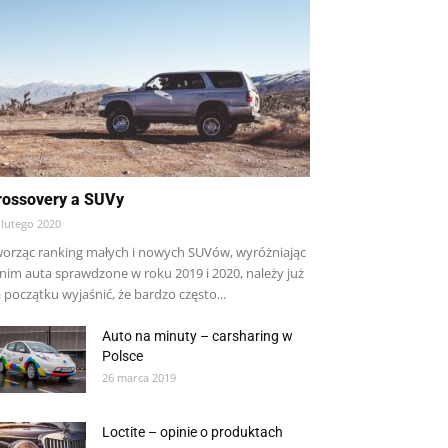
rossovery a SUVy
 lutego 2020
orząc ranking małych i nowych SUVów, wyróżniając
nim auta sprawdzone w roku 2019 i 2020, należy już
 początku wyjaśnić, że bardzo często...
Auto na minuty – carsharing w
Polsce
26 marca 2019
Loctite – opinie o produktach