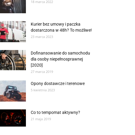
18 marca 2022
Kurier bez umowy i paczka
dostarczona w 48h? To możliwe!
23 marca 2023
Dofinansowanie do samochodu
dla osoby niepełnosprawnej
[2020]
27 marca 2019
Opony dostawcze i terenowe
5 kwietnia 2023
Co to tempomat aktywny?
21 maja 2019