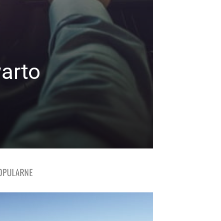
arto
OPULARNE