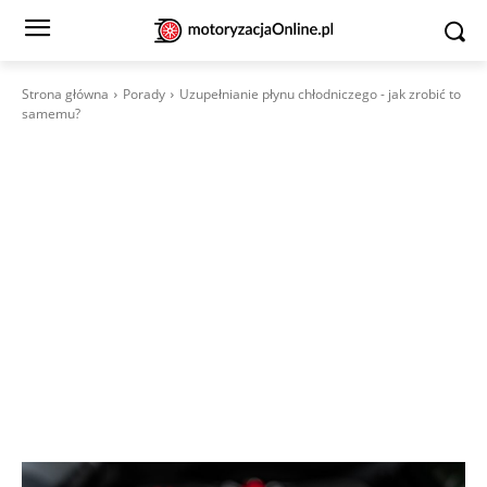
Strona główna
Porady
Uzupełnianie płynu chłodniczego - jak zrobić to
samemu?