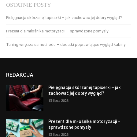
OSTATNIE POSTY
Pielęgnacja skórzanej tapicerki – jak zachować jej dobry wygląd?
Prezent dla miłośnika motoryzacji – sprawdzone pomysły
Tuning wnętrza samochodu – dodatki poprawiające wygląd kabiny
REDAKCJA
Pielęgnacja skórzanej tapicerki – jak
zachować jej dobry wygląd?
13 lipca 2026
Prezent dla miłośnika motoryzacji –
sprawdzone pomysły
13 lipca 2026