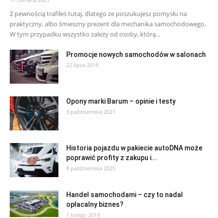
Z pewnością trafiłeś tutaj, dlatego że poszukujesz pomysłu na
praktyczny, albo śmieszny prezent dla mechanika samochodowego.
W tym przypadku wszystko zależy od osoby, którą...
Promocje nowych samochodów w salonach
22 lipca 2019
Opony marki Barum – opinie i testy
3 października 2021
Historia pojazdu w pakiecie autoDNA może
poprawić profity z zakupu i...
8 października 2025
Handel samochodami – czy to nadal
opłacalny biznes?
1 lutego 2019