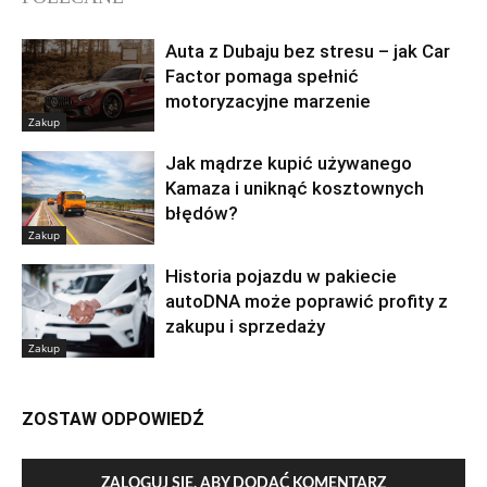
Auta z Dubaju bez stresu – jak Car
Factor pomaga spełnić
motoryzacyjne marzenie
Zakup
Jak mądrze kupić używanego
Kamaza i uniknąć kosztownych
błędów?
Zakup
Historia pojazdu w pakiecie
autoDNA może poprawić profity z
zakupu i sprzedaży
Zakup
ZOSTAW ODPOWIEDŹ
ZALOGUJ SIĘ, ABY DODAĆ KOMENTARZ