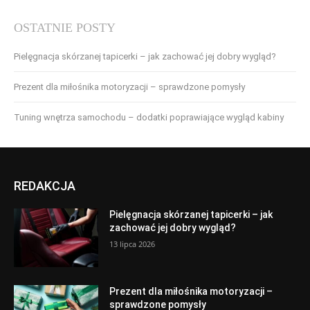
OSTATNIE POSTY
Pielęgnacja skórzanej tapicerki – jak zachować jej dobry wygląd?
Prezent dla miłośnika motoryzacji – sprawdzone pomysły
Tuning wnętrza samochodu – dodatki poprawiające wygląd kabiny
REDAKCJA
Pielęgnacja skórzanej tapicerki – jak
zachować jej dobry wygląd?
13 lipca 2026
Prezent dla miłośnika motoryzacji –
sprawdzone pomysły