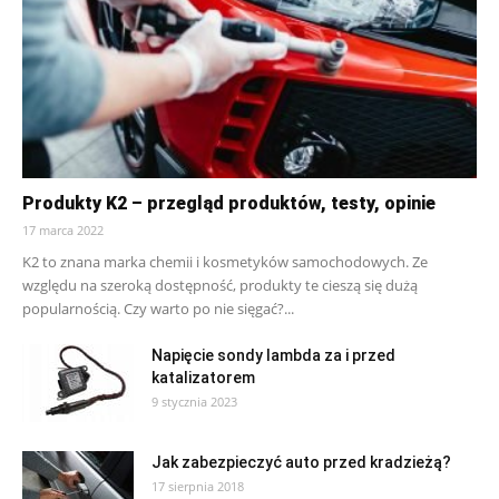
Produkty K2 – przegląd produktów, testy, opinie
17 marca 2022
K2 to znana marka chemii i kosmetyków samochodowych. Ze
względu na szeroką dostępność, produkty te cieszą się dużą
popularnością. Czy warto po nie sięgać?...
Napięcie sondy lambda za i przed
katalizatorem
9 stycznia 2023
Jak zabezpieczyć auto przed kradzieżą?
17 sierpnia 2018