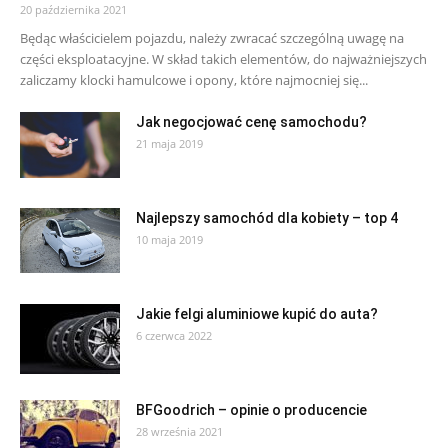
20 października 2021
Będąc właścicielem pojazdu, należy zwracać szczególną uwagę na
części eksploatacyjne. W skład takich elementów, do najważniejszych
zaliczamy klocki hamulcowe i opony, które najmocniej się...
Jak negocjować cenę samochodu?
21 maja 2019
Najlepszy samochód dla kobiety – top 4
10 maja 2019
Jakie felgi aluminiowe kupić do auta?
6 czerwca 2022
BFGoodrich – opinie o producencie
28 września 2021