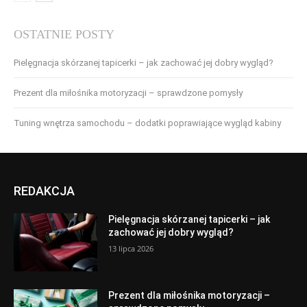
OSTATNIE POSTY
Pielęgnacja skórzanej tapicerki – jak zachować jej dobry wygląd?
Prezent dla miłośnika motoryzacji – sprawdzone pomysły
Tuning wnętrza samochodu – dodatki poprawiające wygląd kabiny
REDAKCJA
Pielęgnacja skórzanej tapicerki – jak
zachować jej dobry wygląd?
13 lipca 2026
Prezent dla miłośnika motoryzacji –