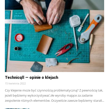
Technicqll — opinie o klejach
15 kwietnia 2022
Czy klejenie może być czynnością problematyczną? Z pewnością tak,
jeżeli będziemy wykorzystywać złe wyroby mające za zadanie
zespolenie różnych elementów. Oczywiście zawsze będziemy starali...