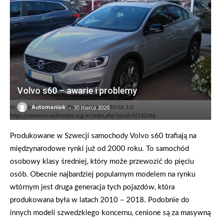
Volvo s60 – awarie i problemy
-
Automaniak
30 marca 2020
By Herranderssvensson - Praca własna, CC BY-SA 3.0,
https://commons.wikimedia.org/w/index.php?curid=42742266
Produkowane w Szwecji samochody Volvo s60 trafiają na
międzynarodowe rynki już od 2000 roku. To samochód
osobowy klasy średniej, który może przewozić do pięciu
osób. Obecnie najbardziej popularnym modelem na rynku
wtórnym jest druga generacja tych pojazdów, która
produkowana była w latach 2010 – 2018. Podobnie do
innych modeli szwedzkiego koncernu, cenione są za masywną