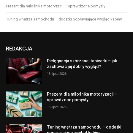
Prezent dla miłośnika motoryzacji – sprawdzone pomysły
Tuning wnętrza samochodu – dodatki poprawiające wygląd kabiny
REDAKCJA
Pielęgnacja skórzanej tapicerki – jak
zachować jej dobry wygląd?
13 lipca 2026
Prezent dla miłośnika motoryzacji –
sprawdzone pomysły
13 lipca 2026
Tuning wnętrza samochodu – dodatki
poprawiające wygląd kabiny