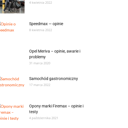
4 kwietnia 2022
Speedmax — opinie
8 kwietnia 2022
Opel Meriva – opinie, awarie i
problemy
31 marca 2020
Samochód gastronomiczny
17 marca 2022
Opony marki Firemax – opinie i
testy
4 października 2021