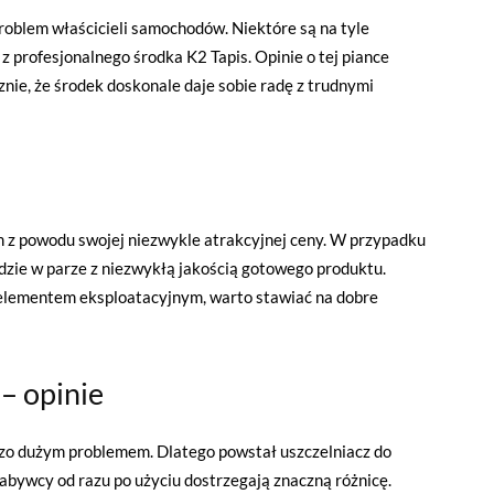
problem właścicieli samochodów. Niektóre są na tyle
 z profesjonalnego środka K2 Tapis. Opinie o tej piance
nie, że środek doskonale daje sobie radę z trudnymi
m z powodu swojej niezwykle atrakcyjnej ceny. W przypadku
idzie w parze z niezwykłą jakością gotowego produktu.
m elementem eksploatacyjnym, warto stawiać na dobre
K2 – opinie
dzo dużym problemem. Dlatego powstał uszczelniacz do
nabywcy od razu po użyciu dostrzegają znaczną różnicę.