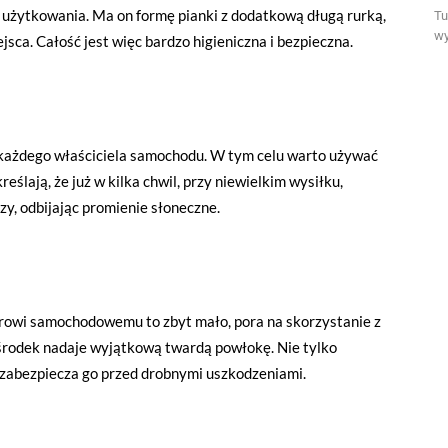
 użytkowania. Ma on formę pianki z dodatkową długą rurką,
Tu
wy
sca. Całość jest więc bardzo higieniczna i bezpieczna.
każdego właściciela samochodu. W tym celu warto używać
lają, że już w kilka chwil, przy niewielkim wysiłku,
zy, odbijając promienie słoneczne.
rowi samochodowemu to zbyt mało, pora na skorzystanie z
n środek nadaje wyjątkową twardą powłokę. Nie tylko
ż zabezpiecza go przed drobnymi uszkodzeniami.