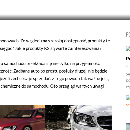
P
odowych. Ze względu na szeroką dostępność, produkty te
e sięgać? Jakie produkty K2 są warte zainteresowania?
P
a samochodu przekłada się nie tylko na przyjemność
20
czność. Zadbane auto po prostu posłuży dłużej, nie będzie
Se
, jeżeli zechcesz je sprzedać. Z tego powodu tak ważne jest,
po
 chemiczne do samochodu. Oto przegląd wartych uwagi
wy