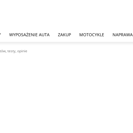
Y
WYPOSAŻENIE AUTA
ZAKUP
MOTOCYKLE
NAPRAWA
ów, testy, opinie
przegląd produktów, te