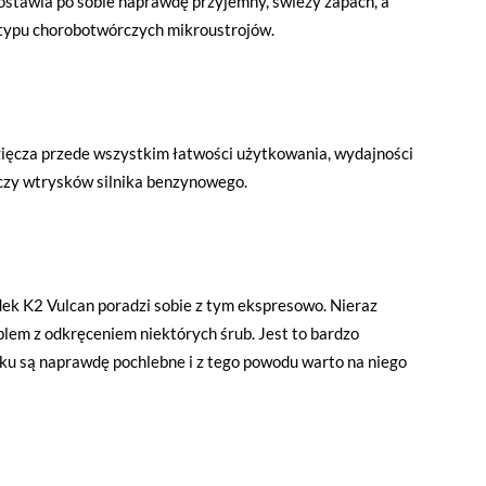
ostawia po sobie naprawdę przyjemny, świeży zapach, a
 typu chorobotwórczych mikroustrojów.
zięcza przede wszystkim łatwości użytkowania, wydajności
aczy wtrysków silnika benzynowego.
ek K2 Vulcan poradzi sobie z tym ekspresowo. Nieraz
blem z odkręceniem niektórych śrub. Jest to bardzo
dku są naprawdę pochlebne i z tego powodu warto na niego