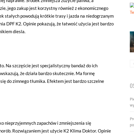
iej naprawie. Środek zmniejsza zużycie paliwa, a
dzie, jego zakup jest korzystny również z ekonomicznego
zek stałych powodują krótkie trasy i jazda na niedogrzanym
ia DPF K2. Opinie pokazują, że łatwość użycia jest bardzo
ikiem diesla.
o. Na szczęście jest specjalistyczny bandaż do ich
wskazują, że działa bardzo skutecznie. Ma formę
 się do zimnego tłumika. Efektem jest bardzo szczelne
O
Pi
nie
wy
Pr
ko nieprzyjemnych zapachów i zmniejszenia się
po
 chorób. Rozwiązaniem jest użycie K2 Klima Doktor. Opinie