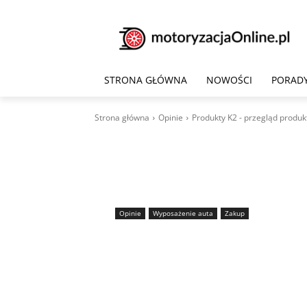
STRONA GŁÓWNA
NOWOŚCI
PORAD
Strona główna
Opinie
Produkty K2 - przegląd produkt
Opinie
Wyposażenie auta
Zakup
Produkty K2 – 
opinie