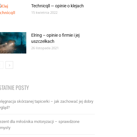
Technicqll — opinie o klejach
15 kwietnia 2022
Elring – opinie o firmie i jej
uszczelkach
26 listopada 2021
STATNIE POSTY
elęgnacja skórzanej tapicerki – jak zachować jej dobry
gląd?
ezent dla miłośnika motoryzacji – sprawdzone
mysły