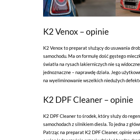
K2 Venox – opinie
K2 Venox to preparat służący do usuwania drobn
samochodu. Ma on formułę dość gęstego mleczk
światła na rysach lakierniczych nie są widoczn
jednoznaczne – naprawdę działa. Jego użytkown
na wyeliminowanie wszelkich niedużych defekt
K2 DPF Cleaner – opinie
K2 DPF Cleaner to środek, który służy do rege
samochodach z silnikiem diesla. To jedna z głów
Patrząc na preparat K2 DPF Cleaner, opinie ws