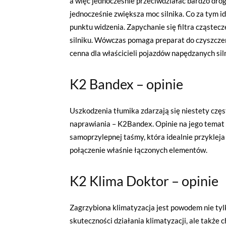
a więc jednocześnie przeciwdziałać bardzo drog
jednocześnie zwiększa moc silnika. Co za tym i
punktu widzenia. Zapychanie się filtra cząstec
silniku. Wówczas pomaga preparat do czyszczen
cenna dla właścicieli pojazdów napędzanych siln
K2 Bandex – opinie
Uszkodzenia tłumika zdarzają się niestety częst
naprawiania – K2Bandex. Opinie na jego temat 
samoprzylepnej taśmy, która idealnie przykleja
połączenie właśnie łączonych elementów.
K2 Klima Doktor – opi
Zagrzybiona klimatyzacja jest powodem nie tyl
skuteczności działania klimatyzacji, ale także