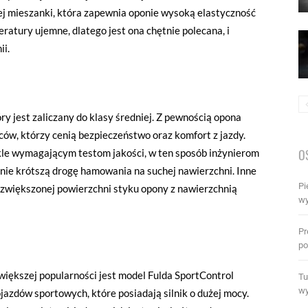
j mieszanki, która zapewnia oponie wysoką elastyczność
atury ujemne, dlatego jest ona chętnie polecana, i
ii.
ry jest zaliczany do klasy średniej. Z pewnością opona
ców, którzy cenią bezpieczeństwo oraz komfort z jazdy.
O
le wymagającym testom jakości, w ten sposób inżynierom
znie krótszą drogę hamowania na suchej nawierzchni. Inne
Pi
 zwiększonej powierzchni styku opony z nawierzchnią
wy
Pr
po
 większej popularności jest model Fulda SportControl
Tu
wy
azdów sportowych, które posiadają silnik o dużej mocy.