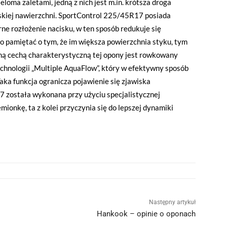
oma zaletami, jedną z nich jest m.in. krótsza droga
skiej nawierzchni. SportControl 225/45R17 posiada
ne rozłożenie nacisku, w ten sposób redukuje się
o pamiętać o tym, że im większa powierzchnia styku, tym
ejną cechą charakterystyczną tej opony jest rowkowany
echnologii „Multiple AquaFlow”, który w efektywny sposób
aka funkcja ogranicza pojawienie się zjawiska
 została wykonana przy użyciu specjalistycznej
ionkę, ta z kolei przyczynia się do lepszej dynamiki
Następny artykuł
Hankook – opinie o oponach