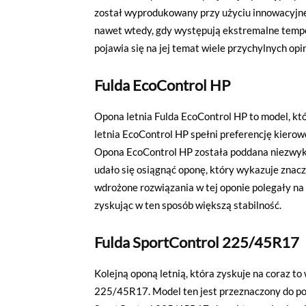
został wyprodukowany przy użyciu innowacyjne
nawet wtedy, gdy występują ekstremalne temper
pojawia się na jej temat wiele przychylnych opin
Fulda EcoControl HP
Opona letnia Fulda EcoControl HP to model, któ
letnia EcoControl HP spełni preferencję kierow
Opona EcoControl HP została poddana niezwyk
udało się osiągnąć oponę, który wykazuje znac
wdrożone rozwiązania w tej oponie polegały na
zyskując w ten sposób większą stabilność.
Fulda SportControl 225/45R17
Kolejną oponą letnią, która zyskuje na coraz to
225/45R17. Model ten jest przeznaczony do poj