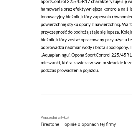
SportControl 225/45R17 charakteryzuje się wiel
hamowania oraz efektywniejsza kontrola na śli
innowacyjny bieżnik, który zapewnia równomier
powierzchnię styku opony z nawierzchnią. Wart
przyczepność do podłożą staje się lepsza. Kol
bieżnik, który został opracowany przy użyciu t
odprowadza nadmiar wody i błota spod opony. T
„Aquaplaningu”. Opona SportControl 225/45R17
mieszanki, która zawiera w swoim składzie krzem
podczas prowadzenia pojazdu.
Poprzedni artykuł
Firestone – opinie o oponach tej firmy