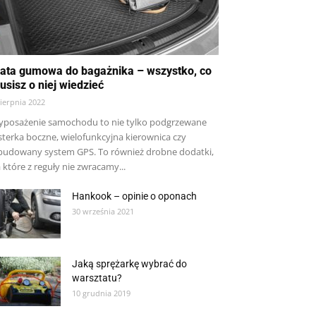
ata gumowa do bagażnika – wszystko, co
usisz o niej wiedzieć
sierpnia 2022
posażenie samochodu to nie tylko podgrzewane
sterka boczne, wielofunkcyjna kierownica czy
udowany system GPS. To również drobne dodatki,
 które z reguły nie zwracamy...
Hankook – opinie o oponach
30 września 2021
Jaką sprężarkę wybrać do
warsztatu?
10 grudnia 2019