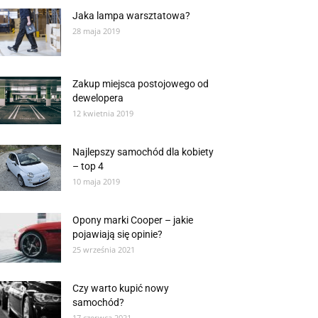
Jaka lampa warsztatowa?
28 maja 2019
Zakup miejsca postojowego od
dewelopera
12 kwietnia 2019
Najlepszy samochód dla kobiety
– top 4
10 maja 2019
Opony marki Cooper – jakie
pojawiają się opinie?
25 września 2021
Czy warto kupić nowy
samochód?
17 czerwca 2021