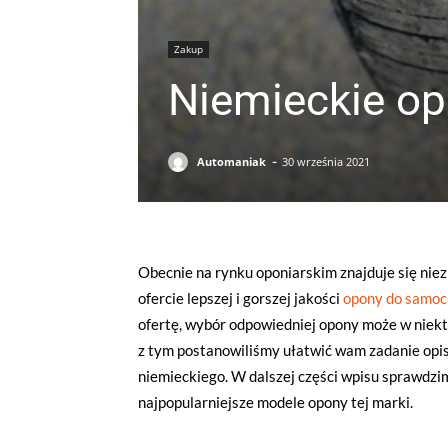
Zakup
Niemieckie op
-
Automaniak
30 września 2021
Obecnie na rynku oponiarskim znajduje się niez
ofercie lepszej i gorszej jakości
opony do samo
ofertę, wybór odpowiedniej opony może w niek
z tym postanowiliśmy ułatwić wam zadanie opi
niemieckiego. W dalszej części wpisu sprawdzimy
najpopularniejsze modele opony tej marki.