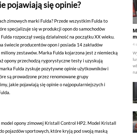
e pojawiają się opinie?
onach zimowych marki Fulda? Przede wszystkim Fulda to
óre specjalizuje się w produkcji opon do samochodów
M
 Fulda rozpoczął swoją działalność na początku XX wieku.
m
na świecie producentów opon i posiada 14 zakładów
4 
2 miliony zestawów. Marka Fulda kojarzona jest z niemiecką
Wy
lu
waż opony przechodzą rygorystyczne testy i uzyskują
wb
e marka Fulda zyskuje pozytywne opinie użytkowników i
na
 które są prowadzone przez renomowane grupy
y, jakie pojawiają się opinie o najpopularniejszych i
ulda.
 model opony zimowej Kristall Control HP2. Model Kristall
 do pojazdów sportowych, które kryją pod swoją maską