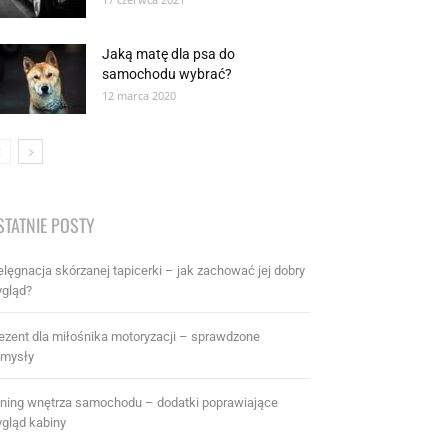
Jaką matę dla psa do
samochodu wybrać?
12 marca 2020
STATNIE POSTY
elęgnacja skórzanej tapicerki – jak zachować jej dobry
gląd?
ezent dla miłośnika motoryzacji – sprawdzone
mysły
ning wnętrza samochodu – dodatki poprawiające
gląd kabiny