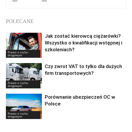
POLECANE
Jak zostać kierowcą ciężarówki?
Wszystko o kwalifikacji wstępnej i
szkoleniach?
Prawo o ruchu
drogowym
Czy zwrot VAT to tylko dla dużych
firm transportowych?
Prawo o ruchu
drogowym
Porównanie ubezpieczeń OC w
Polsce
Prawo o ruchu
drogowym