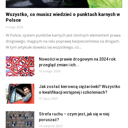
Wszystko, co musisz wiedzieć o punktach karnych w
Polsce
4 maja 2024
W Polsce, system punktów karnych jest istotnym elementem prawa
drogowego, mającym na celu poprawę bezpieczeństwa na drogach.
W tym artykule dowiesz się wszystkiego, co...
Nowości w prawie drogowym na 2024 rok:
przegląd zmian i ich...
16 lutego 2024
Jak zostać kierowcą ciężarówki? Wszystko
o kwalifikacji wstępnej i szkoleniach?
31 lipca 2025
Strefa ruchu – czym jest, jak się w niej
poruszać?
16 sierpnia 2023