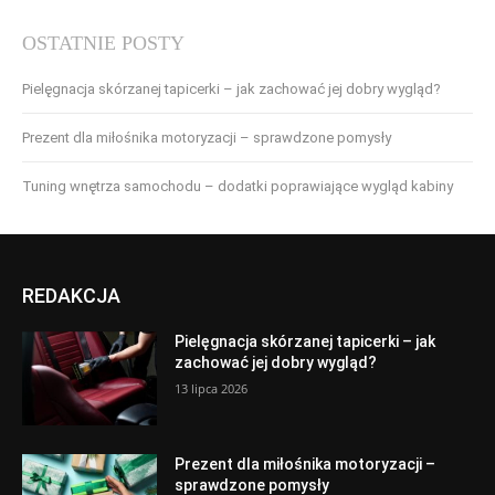
OSTATNIE POSTY
Pielęgnacja skórzanej tapicerki – jak zachować jej dobry wygląd?
Prezent dla miłośnika motoryzacji – sprawdzone pomysły
Tuning wnętrza samochodu – dodatki poprawiające wygląd kabiny
REDAKCJA
Pielęgnacja skórzanej tapicerki – jak
zachować jej dobry wygląd?
13 lipca 2026
Prezent dla miłośnika motoryzacji –
sprawdzone pomysły