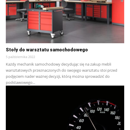
Stoły do warsztatu samochodowego
5 października 2022
Każdy mechanik samochodowy decydując się na zakup mebli
warsztatowych przeznaczonych do swojego warsztatu stoi przed
podjęciem nader ważnej decyzji, którą można sprowadzić do
podstawowego...