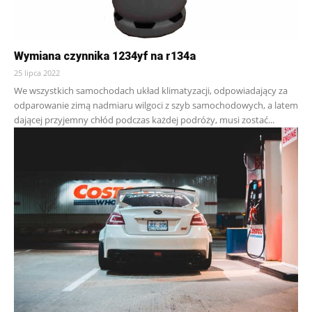
Wymiana czynnika 1234yf na r134a
25 lipca 2022
We wszystkich samochodach układ klimatyzacji, odpowiadający za
odparowanie zimą nadmiaru wilgoci z szyb samochodowych, a latem
dającej przyjemny chłód podczas każdej podróży, musi zostać...