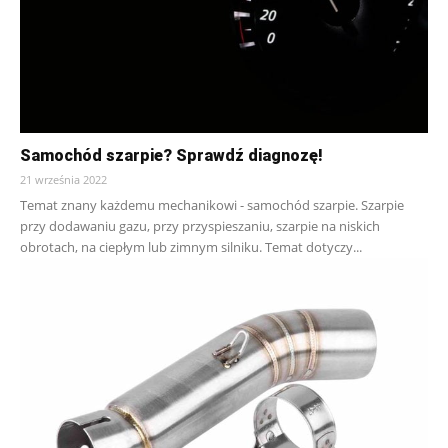
Samochód szarpie? Sprawdź diagnozę!
21 września 2022
Temat znany każdemu mechanikowi - samochód szarpie. Szarpie
przy dodawaniu gazu, przy przyspieszaniu, szarpie na niskich
obrotach, na ciepłym lub zimnym silniku. Temat dotyczy...