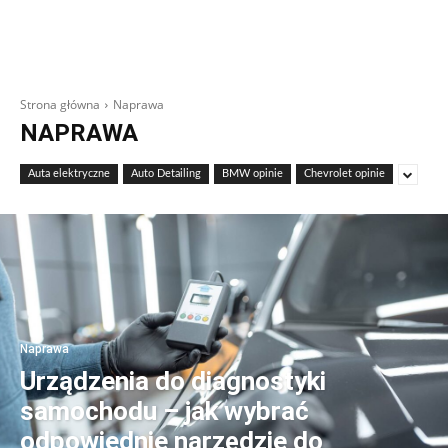
Strona główna
Naprawa
NAPRAWA
Auta elektryczne
Auto Detailing
BMW opinie
Chevrolet opinie
Naprawa
Urządzenia do diagnostyki
samochodu – jak wybrać
odpowiednie narzędzie do