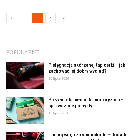
1
2
3
POPULARNE
Pielęgnacja skórzanej tapicerki – jak
zachować jej dobry wygląd?
13 lipca 2026
Prezent dla miłośnika motoryzacji –
sprawdzone pomysły
13 lipca 2026
Tuning wnętrza samochodu – dodatki