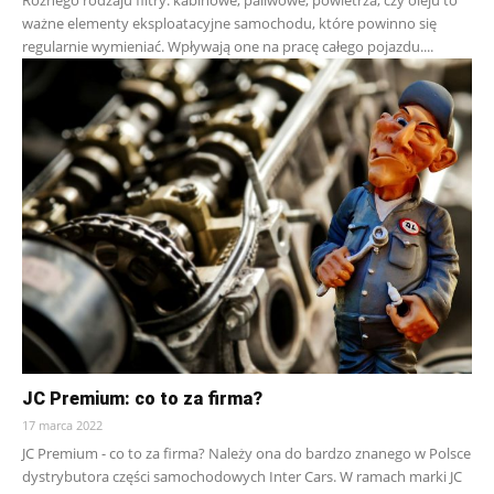
Różnego rodzaju filtry: kabinowe, paliwowe, powietrza, czy oleju to
ważne elementy eksploatacyjne samochodu, które powinno się
regularnie wymieniać. Wpływają one na pracę całego pojazdu....
JC Premium: co to za firma?
17 marca 2022
JC Premium - co to za firma? Należy ona do bardzo znanego w Polsce
dystrybutora części samochodowych Inter Cars. W ramach marki JC