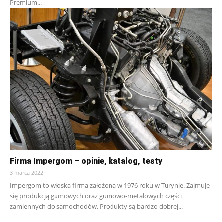
Premium...
Firma Impergom – opinie, katalog, testy
3 marca 2022
Impergom to włoska firma założona w 1976 roku w Turynie. Zajmuje
się produkcją gumowych oraz gumowo-metalowych części
zamiennych do samochodów. Produkty są bardzo dobrej...