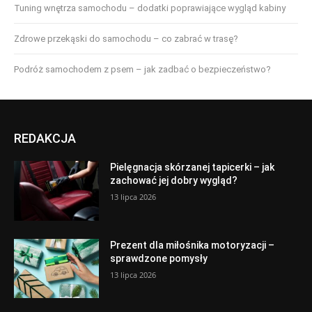
Tuning wnętrza samochodu – dodatki poprawiające wygląd kabiny
Zdrowe przekąski do samochodu – co zabrać w trasę?
Podróż samochodem z psem – jak zadbać o bezpieczeństwo?
REDAKCJA
Pielęgnacja skórzanej tapicerki – jak
zachować jej dobry wygląd?
13 lipca 2026
Prezent dla miłośnika motoryzacji –
sprawdzone pomysły
13 lipca 2026