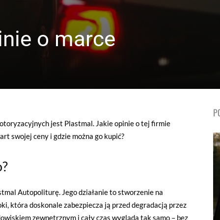
inie o marce
P
ryzacyjnych jest Plastmal. Jakie opinie o tej firmie
art swojej ceny i gdzie można go kupić?
o?
tmal Autopoliturę. Jego działanie to stworzenie na
oki, która doskonale zabezpiecza ją przed degradacją przez
dowiskiem zewnętrznym i cały czas wygląda tak samo – bez