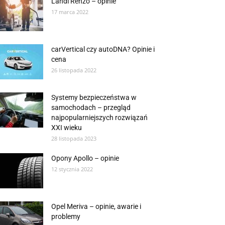
Landi Renzo – opinie
17 marca 2022
carVertical czy autoDNA? Opinie i
cena
26 listopada 2022
Systemy bezpieczeństwa w
samochodach – przegląd
najpopularniejszych rozwiązań
XXI wieku
28 listopada 2023
Opony Apollo – opinie
12 stycznia 2022
Opel Meriva – opinie, awarie i
problemy