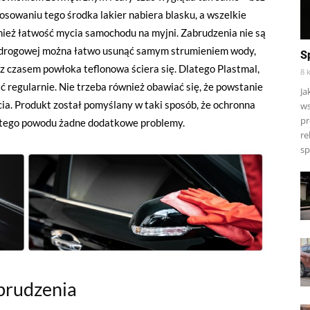
osowaniu tego środka lakier nabiera blasku, a wszelkie
nież łatwość mycia samochodu na myjni. Zabrudzenia nie są
li drogowej można łatwo usunąć samym strumieniem wody,
S
z czasem powłoka teflonowa ściera się. Dlatego Plastmal,
8 
 regularnie. Nie trzeba również obawiać się, że powstanie
Ja
cia. Produkt został pomyślany w taki sposób, że ochronna
ws
pr
 z tego powodu żadne dodatkowe problemy.
re
sp
brudzenia