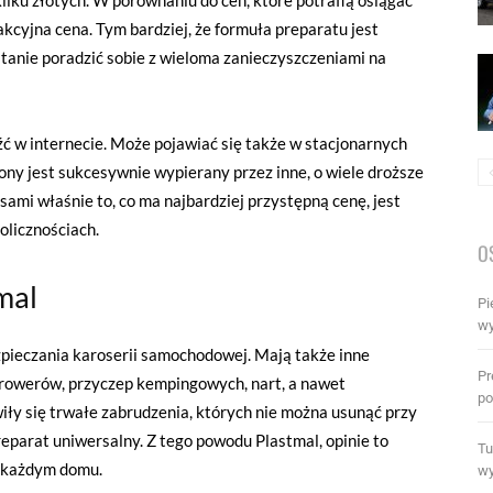
ilku złotych. W porównaniu do cen, które potrafią osiągać
rakcyjna cena. Tym bardziej, że formuła preparatu jest
stanie poradzić sobie z wieloma zanieczyszczeniami na
źć w internecie. Może pojawiać się także w stacjonarnych
ony jest sukcesywnie wypierany przez inne, o wiele droższe
ami właśnie to, co ma najbardziej przystępną cenę, jest
olicznościach.
O
mal
Pi
wy
zpieczania karoserii samochodowej. Mają także inne
Pr
 rowerów, przyczep kempingowych, nart, a nawet
po
iły się trwałe zabrudzenia, których nie można usunąć przy
parat uniwersalny. Z tego powodu Plastmal, opinie to
Tu
w każdym domu.
wy