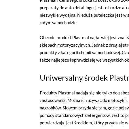
Plastmal? Cena tego środka to koszt około 20-k
preparaty do auto detailingu, jest to bardzo at
niezwykle wydajna. Nieduża buteleczka jest w 
całym samochodzie.
Obecnie produkt Plastmal najłatwiej jest znale
sklepach motoryzacyjnych. Jednak z drugiej str
produkty z kategorii chemii samochodowej. Czas
także najlepsze i sprawdzi się we wszystkich ok
Uniwersalny środek Plast
Produkty Plastmal nadają się nie tylko do zabe
zastosowania. Można ich używać do motocykli,
nagrobków. Słowem przyda się tam, gdzie pojaw
pomocy standardowych detergentów. Jest to pre
potwierdzają, jest środkiem, który przyda się 