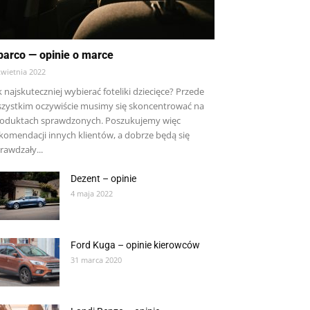
parco — opinie o marce
kwietnia 2022
k najskuteczniej wybierać foteliki dziecięce? Przede
zystkim oczywiście musimy się skoncentrować na
oduktach sprawdzonych. Poszukujemy więc
komendacji innych klientów, a dobrze będą się
rawdzały...
Dezent – opinie
4 maja 2022
Ford Kuga – opinie kierowców
31 marca 2020