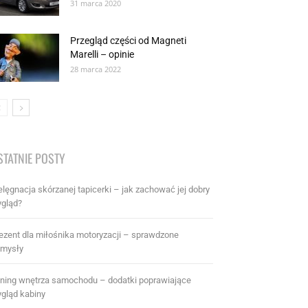
31 marca 2020
Przegląd części od Magneti
Marelli – opinie
28 marca 2022
STATNIE POSTY
elęgnacja skórzanej tapicerki – jak zachować jej dobry
gląd?
ezent dla miłośnika motoryzacji – sprawdzone
mysły
ning wnętrza samochodu – dodatki poprawiające
gląd kabiny