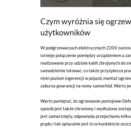
Czym wyróżnia się ogrzew
użytkowników
W podgrzewaczach elektrycznych 220V zastosow
istnieje połączenie pomiędzy urządzeniem a za
realizowane przy udziale kabli zbrojonych do s
samodzielnie lutować, co także przyśpiesza pr
niski poziom ingerencji w pojazd, montaż ogrze
zaburza gwarancji na nowy samochód. Warto je
Warto pamiętać, że ogrzewanie postojowe Defa t
sposób jest także chroniony i wydłużona zostaj
jest zamarznięty, odpowiada przejechaniu kilk
prądu i tak opłacalne jest to w kontekście os