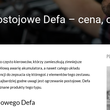
stojowe Defa – cena, o
P
o często kierowców, którzy zamieszkują zimniejsze
lową awarię akumulatora, a nawet całego układu
ji do zepsucia się któregoś z elementów tego zestawu.
Najbardziej godne uwagi jest ogrzewanie postojowe. Defa
j znane produkty tego typu.
jowego Defa