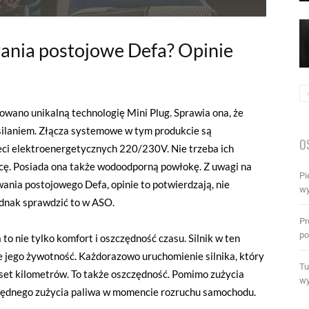
ania postojowe Defa? Opinie
ano unikalną technologię Mini Plug. Sprawia ona, że
silaniem. Złącza systemowe w tym produkcie są
O
ieci elektroenergetycznych 220/230V. Nie trzeba ich
acę. Posiada ona także wodoodporną powłokę. Z uwagi na
Pi
wania postojowego Defa, opinie to potwierdzają, nie
wy
dnak sprawdzić to w ASO.
Pr
po
o nie tylko komfort i oszczędność czasu. Silnik w ten
e jego żywotność. Każdorazowo uruchomienie silnika, który
Tu
uset kilometrów. To także oszczędność. Pomimo zużycia
wy
zczędnego zużycia paliwa w momencie rozruchu samochodu.