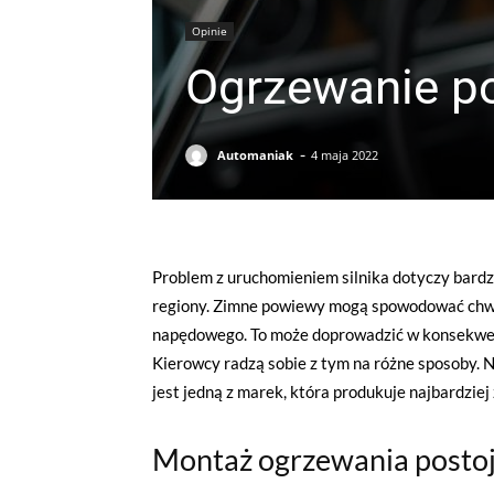
Opinie
Ogrzewanie po
-
Automaniak
4 maja 2022
Problem z uruchomieniem silnika dotyczy bardz
regiony. Zimne powiewy mogą spowodować chwi
napędowego. To może doprowadzić w konsekwenc
Kierowcy radzą sobie z tym na różne sposoby. 
jest jedną z marek, która produkuje najbardzie
Montaż ogrzewania posto