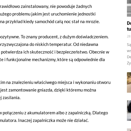
 prawidłowo zainstalowany, nie powoduje żadnych
dużego problemu jakim jest uruchomienie jednostki
 na przykład kiedy samochód całą noc stał na mrozie.
D
t
ozytywne. To znany producent, z dużym doświadczeniem.
28
 przyzwyczajona do niskich temperatur. Od niedawna
Są
ws
 potwierdza ich skuteczność i bezpieczeństwo. Obecnie w
De
e i funkcjonalne mechanizmy, które są odpowiednie dla
Zy
im na znalezieniu właściwego miejsca i wykonaniu otworu
 jest zamontowanie gniazda, dzięki któremu można
j zasilania.
połączeniu z akumulatorem albo z zapalniczką. Dlatego
ulatora. Inaczej zapalniczka może nie działać.