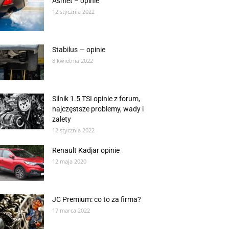
Asmet – opinie
12 stycznia 2022
Stabilus — opinie
8 kwietnia 2022
Silnik 1.5 TSI opinie z forum,
najczęstsze problemy, wady i
zalety
12 stycznia 2022
Renault Kadjar opinie
12 maja 2020
JC Premium: co to za firma?
17 marca 2022