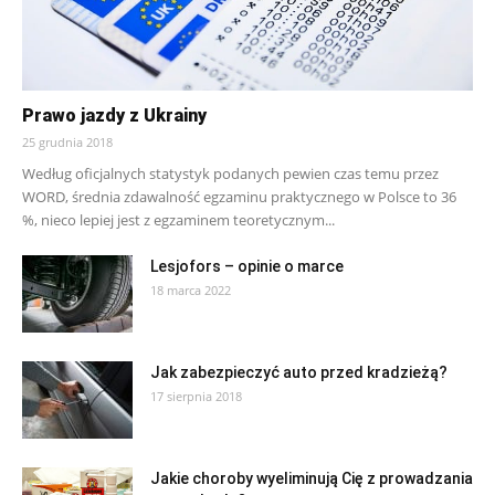
Prawo jazdy z Ukrainy
25 grudnia 2018
Według oficjalnych statystyk podanych pewien czas temu przez
WORD, średnia zdawalność egzaminu praktycznego w Polsce to 36
%, nieco lepiej jest z egzaminem teoretycznym...
Lesjofors – opinie o marce
18 marca 2022
Jak zabezpieczyć auto przed kradzieżą?
17 sierpnia 2018
Jakie choroby wyeliminują Cię z prowadzania