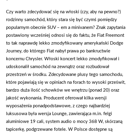
Czy warto zdecydować się na włoski (czy, aby na pewno?)
rodzinny samochód, który stara się być czymś pomiędzy
popularnym obecnie SUV – em a minivanem? Znak zapytania
postawiony wcześniej odnosi się do faktu, że Fiat Freemont
to tak naprawdę lekko zmodyfikowany amerykański Dodge
Journey, do którego Fiat nabył prawa po bankructwie
koncernu Chrysler. Włoski koncert lekko zmodyfikował i
udoskonalił samochód na zewnątrz oraz rozbudował
przestrzeń w środku. Zdecydowane plusy tego samochodu,
które pojawiają się w opiniach na forach to wysoki prześwit,
bardzo duża ilość schowków we wnętrzu (ponad 20) oraz
jakość wykonania. Producent oferował kilka wersji
wyposażenia ponadpodstawowe, z czego najbardziej
luksusowa była wersja Lounge, zawierająca m.in. felgi
aluminiowe 19 cali, system audio o mocy 368 W, skórzaną
tapicerkę, podgrzewane fotele. W Polsce dostępne są