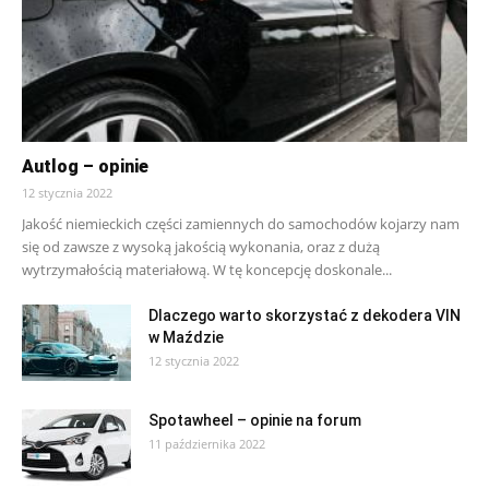
Autlog – opinie
12 stycznia 2022
Jakość niemieckich części zamiennych do samochodów kojarzy nam
się od zawsze z wysoką jakością wykonania, oraz z dużą
wytrzymałością materiałową. W tę koncepcję doskonale...
Dlaczego warto skorzystać z dekodera VIN
w Maździe
12 stycznia 2022
Spotawheel – opinie na forum
11 października 2022